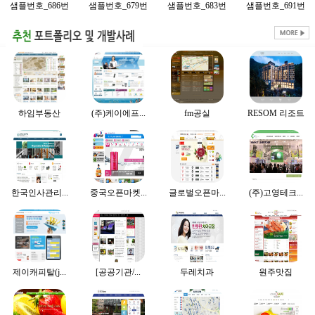
샘플번호_686번
샘플번호_679번
샘플번호_683번
샘플번호_691번
하임부동산
(주)케이에프...
fm공실
RESOM 리조트
한국인사관리...
중국오픈마켓...
글로벌오픈마...
(주)고영테크...
제이캐피탈(j...
[공공기관/...
두레치과
원주맛집