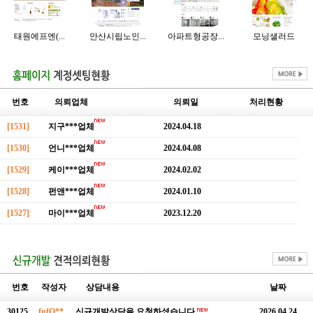
태원에프엔(...
안산시립노인...
아파트형공장...
모닝샐러드
번호
의뢰업체
의뢰일
처리현황
[1531]
지구***업체
2024.04.18
[1530]
언니***업체
2024.04.08
[1529]
케이***업체
2024.02.02
[1528]
펀앤***업체
2024.01.10
[1527]
마이***업체
2023.12.20
번호
작성자
상담내용
날짜
30125
fnfO**
신규개발상담을 요청하셨습니다.
2026.04.24