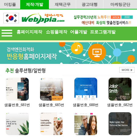
더킹플
제작/개발
재택근무
광고대행
마케팅군단
홈페이지제작
쇼핑몰제작
어플개발
프로그램개발
샘플번호_681번
샘플번호_685번
샘플번호_688번
샘플번호_682번