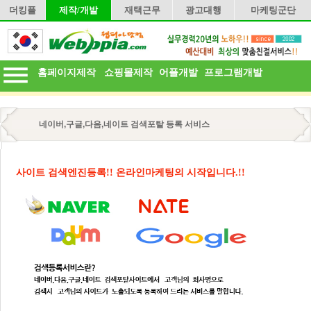
더킹플
제작/개발
재택근무
광고대행
마케팅군단
홈페이지제작
쇼핑몰제작
어플개발
프로그램개발
네이버,구글,다음,네이트 검색포탈 등록 서비스
사이트 검색엔진등록!! 온라인마케팅의 시작입니다.!!