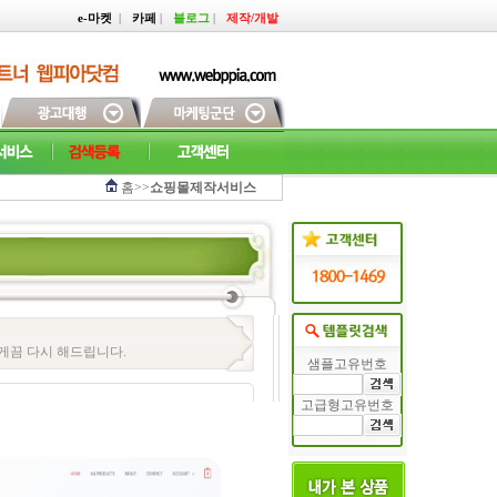
e-마켓
|
카페
|
블로그
|
제작/개발
홈>>
쇼핑몰제작서비스
게끔 다시 해드립니다.
샘플고유번호
고급형고유번호