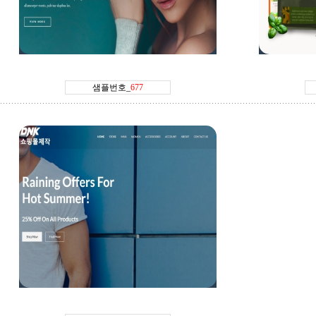
샘플번호_677번
샘플번호_
웹피아닷컴
방문하기
웹피아
샘플번호_
677
샘플번호_672번
웹피아닷컴
방문하기