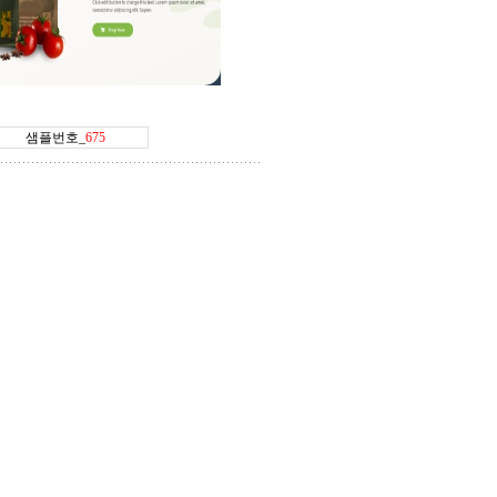
675번
닷컴
방문하기
샘플번호_
675