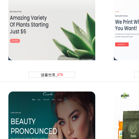
샘플번호_676번
샘플번호_
웹피아닷컴
방문하기
웹피아
샘플번호_
676