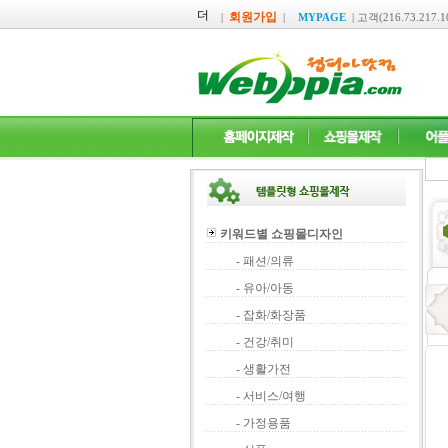
회원가입
|
|
MYPAGE
|
고객(216.73.217
키워드별 쇼핑몰디자인
- 패션/의류
- 유아/아동
- 잡화/화장품
- 건강/취미
- 생활가전
- 서비스/여행
- 가정용품