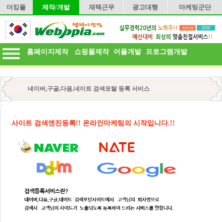
더킹플
제작/개발
재택근무
광고대행
마케팅군단
홈페이지제작
쇼핑몰제작
어플개발
프로그램개발
네이버,구글,다음,네이트 검색포탈 등록 서비스
사이트 검색엔진등록!! 온라인마케팅의 시작입니다.!!